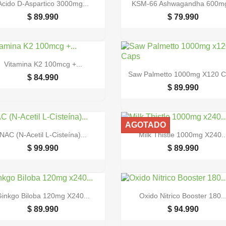


Vista rápida
Vista rápida
Ácido D-Aspartico 3000mg...
KSM-66 Ashwagandha 600mg
$ 89.990
$ 79.990

Vista rápida
Vitamina K2 100mcg +...

Vista rápida
Saw Palmetto 1000mg X120 
$ 84.990
$ 89.990
AGOTADO


Vista rápida
Vista rápida
NAC (N-Acetil L-Cisteína)...
Milk Thistle 1000mg X240..
$ 99.990
$ 89.990


Vista rápida
Vista rápida
inkgo Biloba 120mg X240...
Oxido Nitrico Booster 180..
$ 89.990
$ 94.990