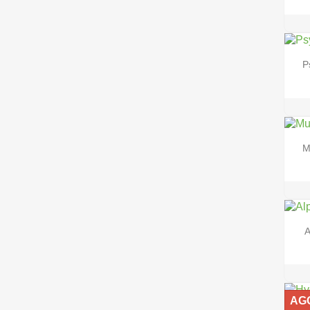
P
M
A
AG