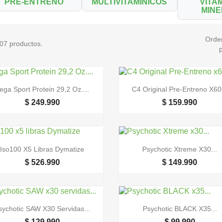
PRE-ENTRENO
MULTIVITAMINICOS
VITA
MIN
Orde
07 productos.


Vista rápida
Vista rápida
ega Sport Protein 29,2 Oz....
C4 Original Pre-Entreno X60.
$ 249.990
$ 159.990


Vista rápida
Vista rápida
Iso100 X5 Libras Dymatize
Psychotic Xtreme X30...
$ 526.990
$ 149.990


Vista rápida
Vista rápida
sychotic SAW X30 Servidas...
Psychotic BLACK X35...
$ 129.990
$ 99.990