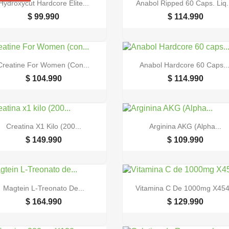


Vista rápida
Vista rápida
Hydroxycut Hardcore Elite...
Anabol Ripped 60 Caps. Liq..
$ 99.990
$ 114.990


Vista rápida
Vista rápida
Creatine For Women (con...
Anabol Hardcore 60 Caps...
$ 104.990
$ 114.990


Vista rápida
Vista rápida
Creatina X1 Kilo (200...
Arginina AKG (Alpha...
$ 149.990
$ 109.990


Vista rápida
Vista rápida
Magtein L-Treonato De...
Vitamina C De 1000mg X454.
$ 164.990
$ 129.990