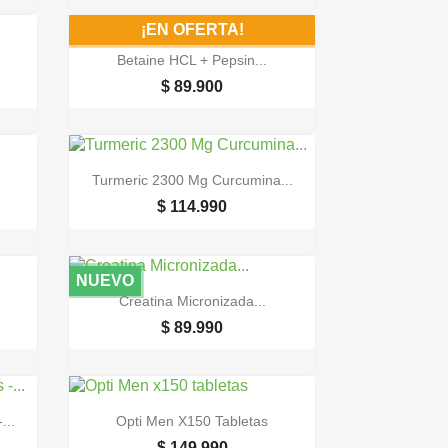
¡EN OFERTA!

Vista rápida
Betaine HCL + Pepsin...
$ 89.900

Vista rápida
Turmeric 2300 Mg Curcumina...
$ 114.990
NUEVO

Vista rápida
Creatina Micronizada...
$ 89.990

Vista rápida
...
Opti Men X150 Tabletas
$ 149.990