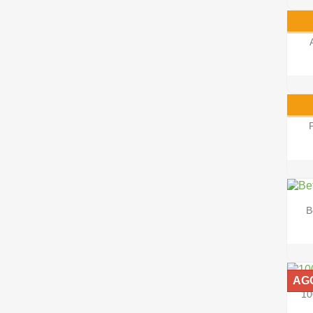
B
AG
10