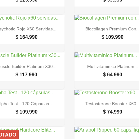


Vista rápida
Vista rápida
sychotic Rojo X60 Servidas...
Biocollagen Premium Con..
$ 164.990
$ 109.990


Vista rápida
Vista rápida
uscle Builder Platinum X30...
Multivitaminico Platinum...
$ 117.990
$ 64.990


Vista rápida
Vista rápida
lpha Test - 120 Cápsulas -...
Testosterone Booster X60..
$ 109.990
$ 74.990
OTADO