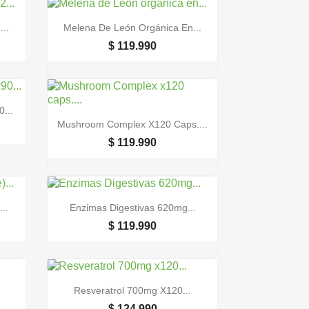

Vista rápida
...
Melena De León Orgánica En...
$ 119.990
...

Vista rápida
Mushroom Complex X120 Caps....
$ 119.990

Vista rápida
..
Enzimas Digestivas 620mg...
$ 119.990

Vista rápida
Resveratrol 700mg X120...
$ 124.990