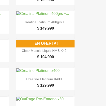

Vista rápida
.
Creatina Platinum 400grs +...
$ 149.990
¡EN OFERTA!

Vista rápida
Clear Muscle Liquid HMB X42...
$ 104.990

Vista rápida
.
Creatine Platinum X400...
$ 129.990