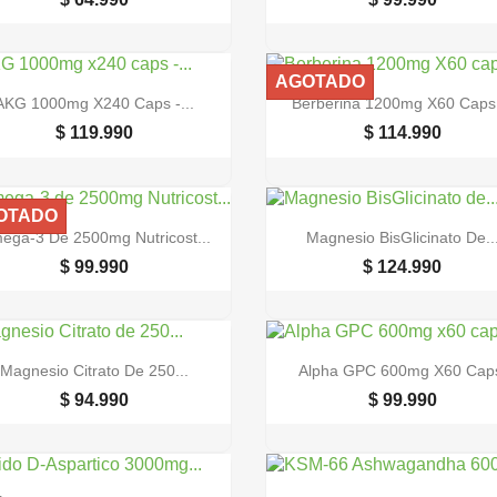
AGOTADO


Vista rápida
Vista rápida
AKG 1000mg X240 Caps -...
Berberina 1200mg X60 Caps.
$ 119.990
$ 114.990
OTADO


Vista rápida
Vista rápida
ega-3 De 2500mg Nutricost...
Magnesio BisGlicinato De..
$ 99.990
$ 124.990


Vista rápida
Vista rápida
Magnesio Citrato De 250...
Alpha GPC 600mg X60 Cap
$ 94.990
$ 99.990