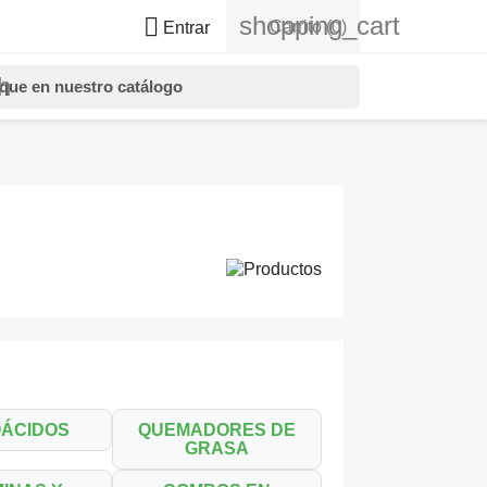
shopping_cart

Carrito
(0)
Entrar
h
OÁCIDOS
QUEMADORES DE
GRASA