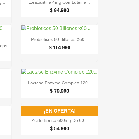

Vista rápida
...
Zeaxantina 4mg Con Luteina...
$ 94.990

Vista rápida
Probioticos 50 Billones X60...
Caps
$ 114.990

Vista rápida
.
Lactase Enzyme Complex 120...
$ 79.990
¡EN OFERTA!

Vista rápida
.
Acido Borico 600mg De 60...
$ 54.990