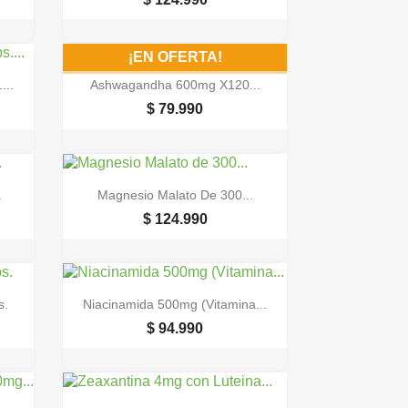
¡EN OFERTA!

Vista rápida
...
Ashwagandha 600mg X120...
$ 79.990

Vista rápida
.
Magnesio Malato De 300...
$ 124.990

Vista rápida
s.
Niacinamida 500mg (Vitamina...
$ 94.990