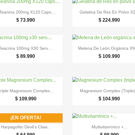


Vista rápida
Vista rápida
Teanina 200mg X120 Caps....
Gelatina De Res En Polvo X2
$ 73.990
$ 224.990


Vista rápida
Vista rápida
Teacrina 100mg X30 Serv....
Melena De León Orgánica X90
$ 89.990
$ 109.990


Vista rápida
Vista rápida
riple Magnesium Complex...
Magnesium Complex (triple).
$ 109.990
$ 104.990
¡EN OFERTA!


Vista rápida
Vista rápida
Harpagofito Devil's Claw...
Multivitamínico +...
$ 64.990
$ 99.990