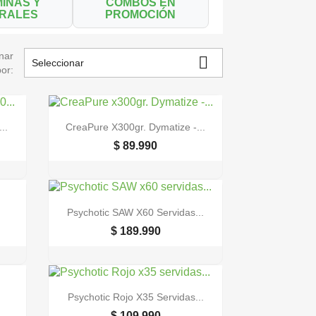
MINAS Y
COMBOS EN
ERALES
PROMOCIÓN
nar

Seleccionar
por:

Vista rápida
..
CreaPure X300gr. Dymatize -...
$ 89.990

Vista rápida
Psychotic SAW X60 Servidas...
$ 189.990

Vista rápida
Psychotic Rojo X35 Servidas...
$ 109.990