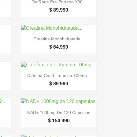

Vista rápida
..
OutRage Pre-Entreno X30...
$ 89.990

Vista rápida
.
Creatina Monohidratada...
$ 64.990

Vista rápida
Cafeína Con L-Teanina 100mg...
$ 89.990

Vista rápida
..
NAD+ 1000mg De 120 Capsulas
$ 154.990