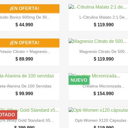
¡EN OFERTA!


Vista rápida
Vista rápida
Acido Borico 600mg De 30...
L-Citrulina Malato 2:1 De...
$ 44.990
$ 119.990
¡EN OFERTA!


Vista rápida
Vista rápida
Potasio Citrato + Magnesio...
Magnesio Citrato De 500...
$ 89.990
$ 119.990
NUEVO


Vista rápida
Vista rápida
eta-Alanina De 100 Servidas
Creatina Micronizada...
$ 99.990
$ 154.990
OTADO


Vista rápida
Vista rápida
0% Whey Gold Standard X5...
Opti-Women X120 Cápsulas -
$ 399.990
$ 119.990