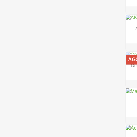
AG
Om