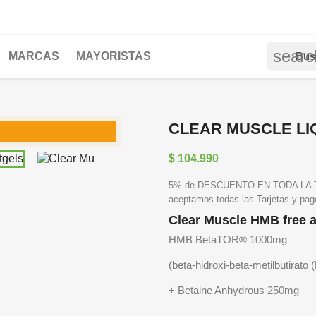
searc
MARCAS
MAYORISTAS
CLEAR MUSCLE LI

$ 104.990
5% de DESCUENTO EN TODA LA TIE
aceptamos todas las Tarjetas y pa
Clear Muscle HMB free 
HMB BetaTOR® 1000mg
(beta-hidroxi-beta-metilbutirato
+ Betaine Anhydrous 250mg