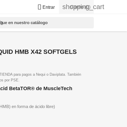
shopping_cart

Carrito
(0)
Entrar
h
QUID HMB X42 SOFTGELS
NDA para pagos a Nequi o Daviplata. También
gos por PSE.
acid BetaTOR® de MuscleTech
 (HMB) en forma de ácido libre
)