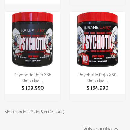
Vista rápida
Vista rápida


Psychotic Rojo X35
Psychotic Rojo X60
Servidas...
Servidas...
$ 109.990
$ 164.990
Mostrando 1-6 de 6 artículo(s)
Volver arriba
