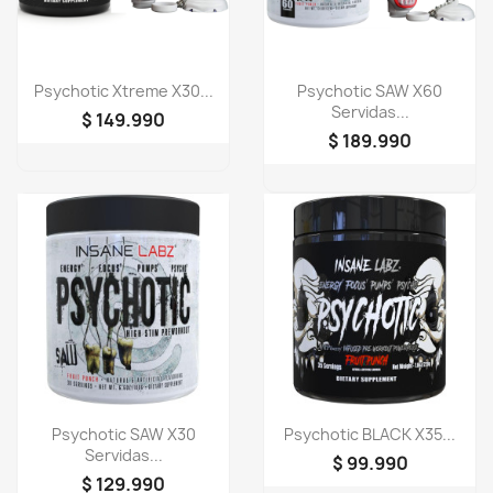
Vista rápida
Vista rápida


Psychotic Xtreme X30...
Psychotic SAW X60
Servidas...
$ 149.990
$ 189.990
Vista rápida
Vista rápida


Psychotic SAW X30
Psychotic BLACK X35...
Servidas...
$ 99.990
$ 129.990