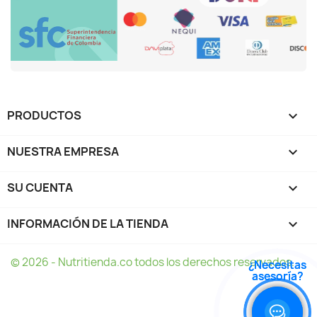
PRODUCTOS

NUESTRA EMPRESA

SU CUENTA

INFORMACIÓN DE LA TIENDA
keyboard_arrow_down
© 2026 - Nutritienda.co todos los derechos reservados.
¿Necesitas
¿Necesitas
asesoría?
asesoría?