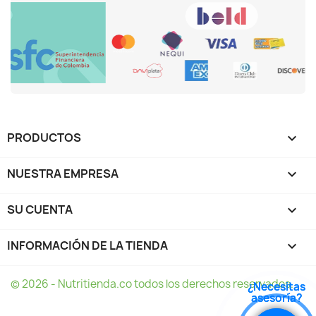
PRODUCTOS

NUESTRA EMPRESA

SU CUENTA

INFORMACIÓN DE LA TIENDA
keyboard_arrow_down
© 2026 - Nutritienda.co todos los derechos reservados.
¿Necesitas
¿Necesitas
asesoría?
asesoría?