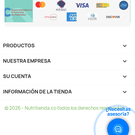
PRODUCTOS

NUESTRA EMPRESA

SU CUENTA

INFORMACIÓN DE LA TIENDA
keyboard_arrow_down
© 2026 - Nutritienda.co todos los derechos reservados.
¿Necesitas
¿Necesitas
asesoría?
asesoría?