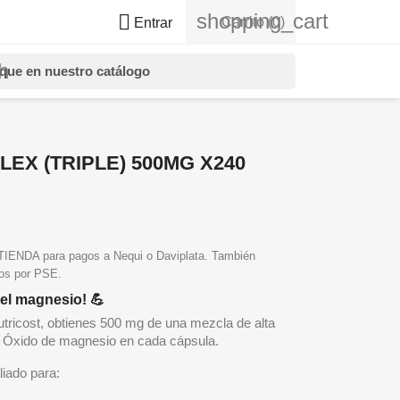
shopping_cart

Carrito
(0)
Entrar
h
EX (TRIPLE) 500MG X240
NDA para pagos a Nequi o Daviplata. También
gos por PSE.
del magnesio! 💪
icost, obtienes 500 mg de una mezcla de alta
 y Óxido de magnesio en cada cápsula.
iado para: