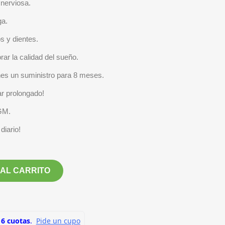
 nerviosa.
ga.
s y dientes.
ar la calidad del sueño.
enes un suministro para 8 meses.
ar prolongado!
OGM.
diario!
 AL CARRITO