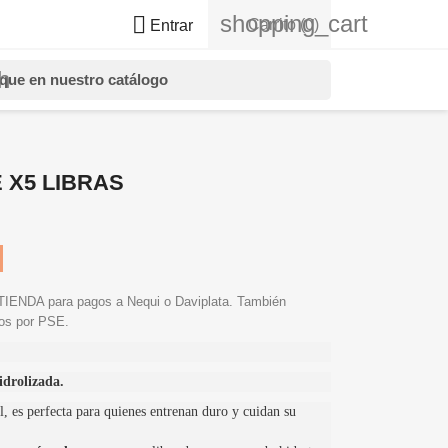
shopping_cart

Carrito
(0)
Entrar
h
 X5 LIBRAS
NDA para pagos a Nequi o Daviplata. También
gos por PSE.
idrolizada.
ol, es perfecta para quienes entrenan duro y cuidan su