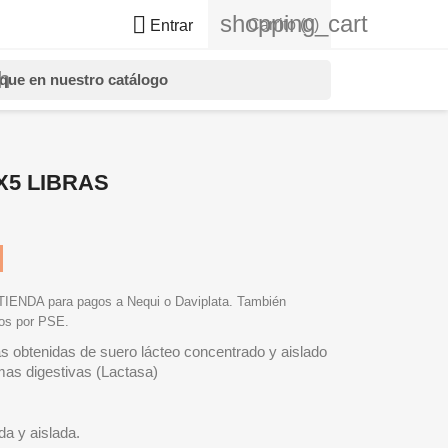
shopping_cart

Carrito
(0)
Entrar
h
X5 LIBRAS
NDA para pagos a Nequi o Daviplata. También
gos por PSE.
s obtenidas de suero lácteo concentrado y aislado
as digestivas (Lactasa)
da y aislada.