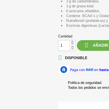
3 g de carbohidratos.
1 g de grasa total.
0 azúcares añadidos.
Contiene BCAA´s y Gluta
Nutraflora® (prebióticos) y
Enzimas digestivas (Lacta
Cantidad

AÑADIR

DISPONIBLE
Política de seguridad:
Todos los pedidos se env