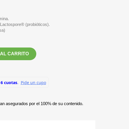
mina.
 Lactospore® (probióticos).
sa)
 AL CARRITO
ían asegurados por el 100% de su contenido.