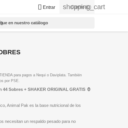
shopping_cart

Carrito
(0)
Entrar
h
SOBRES
NDA para pagos a Nequi o Daviplata. También
gos por PSE.
tion 44 Sobres + SHAKER ORIGINAL GRATIS
🦍
co, Animal Pak es la base nutricional de los
os necesitan un respaldo pesado para no