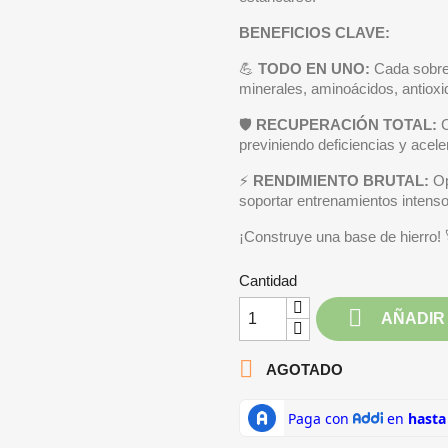
BENEFICIOS CLAVE:
💪
TODO EN UNO:
Cada sobre
minerales, aminoácidos, antioxi
🛡️
RECUPERACIÓN TOTAL:
C
previniendo deficiencias y acel
⚡
RENDIMIENTO BRUTAL:
Op
soportar entrenamientos intensos
¡Construye una base de hierro! 
Cantidad

AÑADIR

AGOTADO