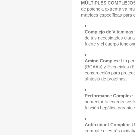
MÚLTIPLES COMPLEJOS
de potencia extrema va muc
matrices específicas para 
Complejo de Vitaminas y
de tus necesidades diari
fuerte y el cuerpo funci
Amino Complex:
Un perf
(BCAAs) y Esenciales (E
construcción para protege
síntesis de proteínas.
Performance Complex:
aumentar tu energía soste
función hepática durante 
Antioxidant Complex:
Un
combate el estrés oxidativ