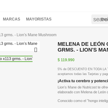
searc
MARCAS
MAYORISTAS
13 grms. - Lion's Mane Mushroom
MELENA DE LEÓN 

GRMS. - LION'S 
$ 119.990
5% de DESCUENTO EN TODA LA TIE
aceptamos todas las Tarjetas y pa
¡Activa tu cerebro y potenc
Lion's Mane de Nutricost te ofr
elaborado con Melena de León or
Conocido como el "hongo intelige