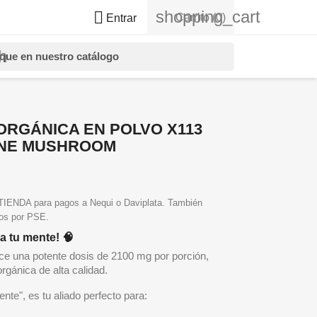
shopping_cart

Carrito
(0)
Entrar
h
ORGÁNICA EN POLVO X113
MANE MUSHROOM
NDA para pagos a Nequi o Daviplata. También
gos por PSE.
ia tu mente!
🧠
ece una potente dosis de 2100 mg por porción,
gánica de alta calidad.
nte", es tu aliado perfecto para: