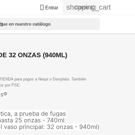
shopping_cart

Carrito
(0)
Entrar
h
E 32 ONZAS (940ML)
NDA para pagos a Nequi o Daviplata. También
gos por PSE.
as®
tica, a prueba de fugas
hasta 25 onzas - 740ml
 vaso principal: 32 onzas - 940ml)